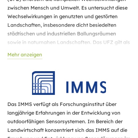
betrachtet und über partizipative Formate des
zwischen Mensch und Umwelt. Es untersucht diese
Wissenstransfers in die landwirtschaftliche Praxis
Wechselwirkungen in genutzten und gestörten
überführt. Das Fraunhofer ISI verantwortet im
Landschaften, insbesondere dicht besiedelten
Projekt MIRO die Projektphase 1 zur technischen
städtischen und industriellen Ballungsräumen
und sozioökonomischen Analyse der möglichen
sowie in naturnahen Landschaften. Das UFZ gilt als
Einsatzszenarien und begleitet das Team im Bereich
nationales und internationales Kompetenzzentrum
Mehr anzeigen
Wissenstransfer und Kommunikation.
im Bereich Monitoring- und
Erkundungstechnologien. Es entwickelt und erprobt
anwendungsorientierte Methoden, Technologien
und Strategien zur Beobachtung und Exploration
der Umwelt in allen Kompartimenten (Boden,
Wasser und Luft) und deren Interaktion. Zudem
Das IMMS verfügt als Forschungsinstitut über
entwickeln, validieren und integrieren
langjährige Erfahrungen in der Entwicklung von
WissenschaftlerInnen des UFZ hydrologische
outdoorfähigen Sensorsystemen. Im Bereich der
Multiskalen-Modelle des Wasserkreislaufs und
Landwirtschaft konzentriert sich das IMMS auf die
seiner Wechselwirkungen mit terrestrischen