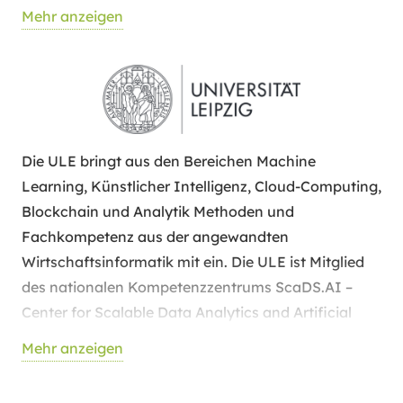
Felderprobung. Themenfelder sind die Erzeugung,
Mehr anzeigen
Ernte und Aufbereitung nachwachsender Rohstoffe
(z. B. Getreide, Futter, Holz), Robotik in der
Landtechnik, Automatisierung in Landmaschinen,
alternative Bodenbearbeitungskonzepte und
elektrische Antriebe in Landmaschinen. Die TU hat
Erfahrung in der Entwicklung von
Die ULE bringt aus den Bereichen Machine
Kommunikationsmodulen, von Hard- und Software
Learning, Künstlicher Intelligenz, Cloud-Computing,
für Farmmanagementsysteme und zur
Blockchain und Analytik Methoden und
Produktnachverfolgung. Im Projekt MIRO
Fachkompetenz aus der angewandten
verantwortet die TU den Anwendungsfall zu
Wirtschaftsinformatik mit ein. Die ULE ist Mitglied
Farmmanagementsystemen im Obstbau.
des nationalen Kompetenzzentrums ScaDS.AI –
Center for Scalable Data Analytics and Artificial
Intelligence Dresden/Leipzig sowie im KI-Hub
Mehr anzeigen
Sachsen. ULE stellt ihre langjährige und
weitreichende Expertise im Aufbau dezentraler