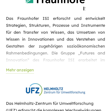
Kombination von menschlichem Wissen und KI-
basierter Datenanalysen bereitzustellen. Für diesen
Zweck ist die Forschergruppe interdisziplinär
Das Fraunhofer ISI erforscht und entwickelt
aufgestellt. Im Projekt liegt der Fokus des
Strategien, Strukturen, Prozesse und Instrumente
Fraunhofer IVV auf der Entwicklung eines
für den Transfer von Wissen, das Umsetzen von
Assistenzsystems in der Obstverarbeitung, auf dem
Wissen in Innovationen und das Verstehen und
Wissenstransfer und der Verstetigung der
Gestalten der zugehörigen sozioökonomischen
Projektergebnisse sowie auf der Leitung des
Rahmenbedingungen. Die Gruppe „Futures and
Projektes MIRO.
Innovation“ des Fraunhofer ISI erarbeitet im
interdisziplinären Team Zukunftswissen für den
Mehr anzeigen
Einsatz neuer Technologien und Dienstleistungen
und betrachtet dafür relevante Entwicklungen in
ihrem weiteren Umfeld (z. B. gesellschaftliche,
wirtschaftliche oder politische Aspekte). In
landwirtschaftsbezogenen Projekten wurden bereits
Das Helmholtz-Zentrum für Umweltforschung
Zukunftspfade für den Einsatz digitaler Lösungen
(UFZ) erforscht die komplexen Wechselwirkungen