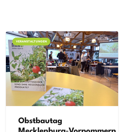
VERANSTALTUNGEN
Obstbautag
Mecklenburg‑Vorpommern